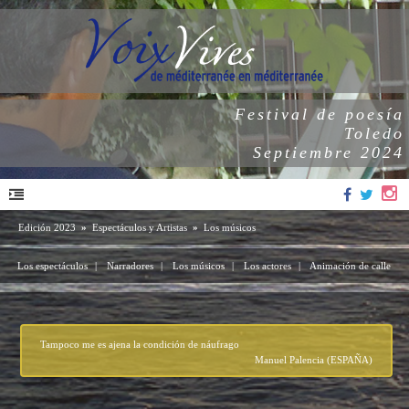
Festival de poesía
Toledo
Septiembre 2024
Edición 2023
»
Espectáculos y Artistas
»
Los músicos
Los espectáculos
|
Narradores
|
Los músicos
|
Los actores
|
Animación de calle
Tampoco me es ajena la condición de náufrago
Manuel Palencia (ESPAÑA)