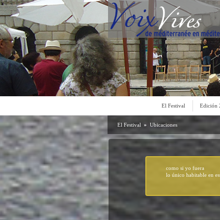
El Festival
Edición
El Festival
»
Ubicaciones
como si yo fuera
lo único habitable en es