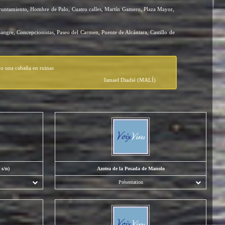
Ayuntamiento, Hombre de Palo, Cuatro calles, Martín Gamero, Plaza Mayor,
angre, Concepcionistas, Paseo del Carmen, Puente de Alcántara, Castillo de
po una cabaña en ruinas
Ismael Diadié (MALÍ)
 s/n)
Azotea de la Posada de Manolo
Présentation