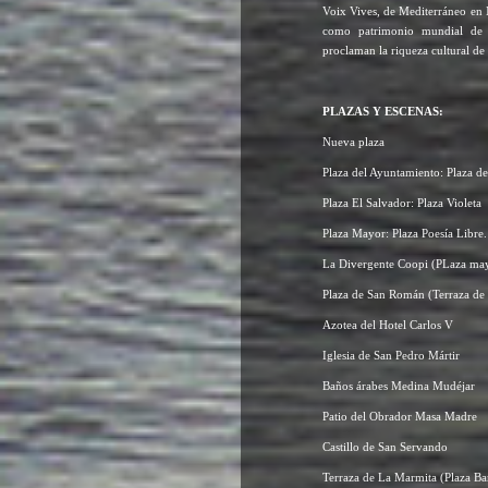
Voix Vives, de Mediterráneo en M
como patrimonio mundial de
proclaman la riqueza cultural de 
PLAZAS Y ESCENAS:
Nueva plaza
Plaza del Ayuntamiento: Plaza del
Plaza El Salvador: Plaza Violeta
Plaza Mayor: Plaza Poesía Libre.
La Divergente Coopi (PLaza may
Plaza de San Román (Terraza de
Azotea del Hotel Carlos V
Iglesia de San Pedro Mártir
Baños árabes Medina Mudéjar
Patio del Obrador Masa Madre
Castillo de San Servando
Terraza de La Marmita (Plaza Ba