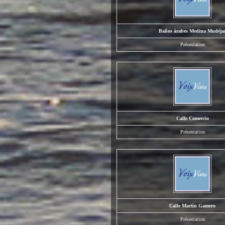
Baños árabes Medina Mudéja
Présentation
Calle Comercio
Présentation
Calle Martín Gamero
Présentation