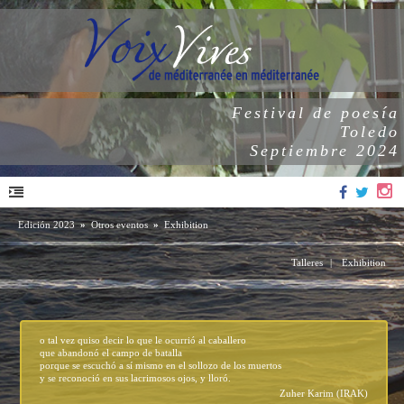
Festival de poesía
Toledo
Septiembre 2024
Edición 2023
»
Otros eventos
»
Exhibition
Talleres
|
Exhibition
o tal vez quiso decir lo que le ocurrió al caballero
que abandonó el campo de batalla
porque se escuchó a sí mismo en el sollozo de los muertos
y se reconoció en sus lacrimosos ojos, y lloró.
Zuher Karim (IRAK)